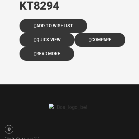
KT8294
ADD TO WISHLIST
QUICK VIEW
COMPARE
READ MORE
Obrtniška ulica 12,