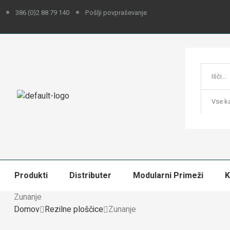
386 (0)2 88 79 140
Pošlji povpraševanje
Vse ka
Produkti
Distributer
Modularni Primeži
K
Zunanje
Domov
Rezilne ploščice
Zunanje