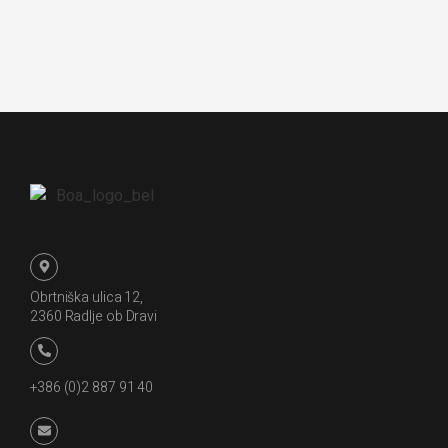
Obrtniška ulica 12,
2360 Radlje ob Dravi
+386 (0)2 887 91 40