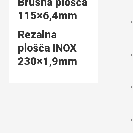
Brusna plošča
115×6,4mm
Rezalna
plošča INOX
230×1,9mm